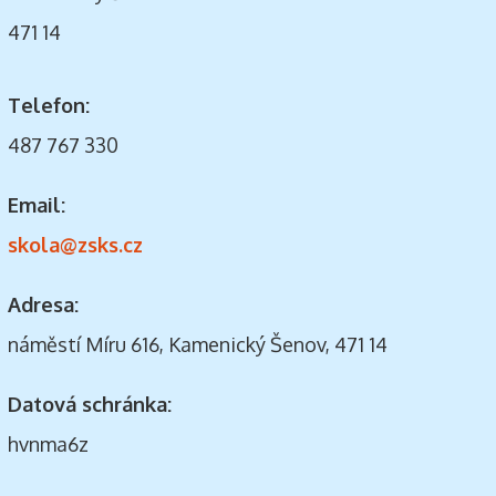
471 14
Telefon:
487 767 330
Email:
skola@zsks.cz
Adresa:
náměstí Míru 616, Kamenický Šenov, 471 14
Datová schránka:
hvnma6z