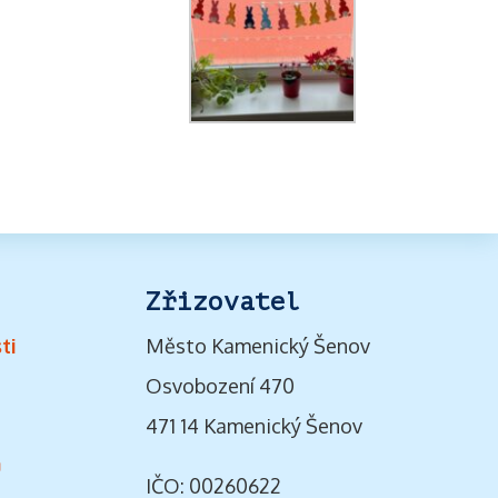
Zřizovatel
ti
Město Kamenický Šenov
Osvobození 470
471 14 Kamenický Šenov
ů
IČO: 00260622