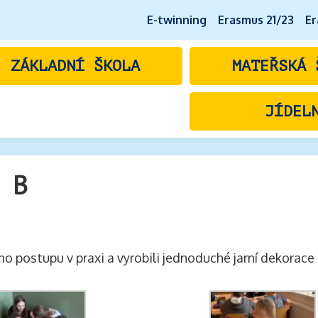
E-twinning
Erasmus 21/23
Er
ZÁKLADNÍ ŠKOLA
MATEŘSKÁ 
JÍDEL
 B
ho postupu v praxi a vyrobili jednoduché jarní dekorace 