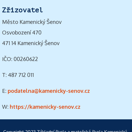
Zřizovatel
Město Kamenický Šenov
Osvobození 470
471 14 Kamenický Šenov
IČO: 00260622
T: 487 712 011
E:
podatelna@kamenicky-senov.cz
W:
https://kamenicky-senov.cz
Copyright 2023
Základní škola a mateřská škola Kamenický