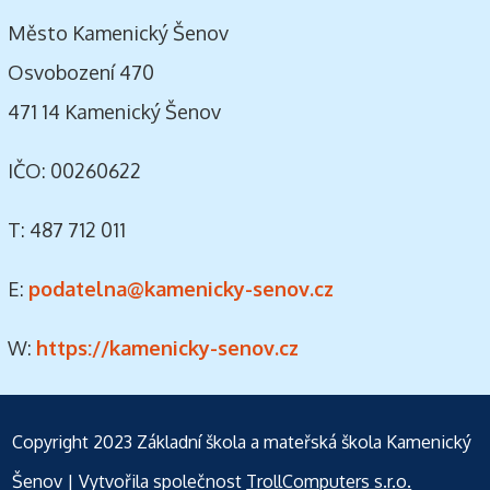
Město Kamenický Šenov
Osvobození 470
471 14 Kamenický Šenov
IČO: 00260622
T: 487 712 011
E:
podatelna@kamenicky-senov.cz
W:
https://kamenicky-senov.cz
Copyright 2023
Základní škola a mateřská škola Kamenický
Šenov
| Vytvořila společnost
TrollComputers s.r.o.