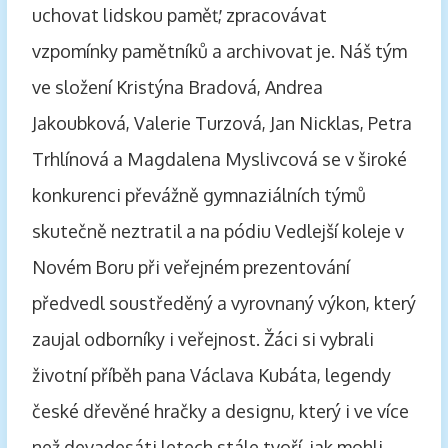
uchovat lidskou paměť, zpracovávat
vzpomínky pamětníků a archivovat je. Náš tým
ve složení Kristýna Bradová, Andrea
Jakoubková, Valerie Turzová, Jan Nicklas, Petra
Trhlínová a Magdalena Myslivcová se v široké
konkurenci převážně gymnaziálních týmů
skutečně neztratil a na pódiu Vedlejší koleje v
Novém Boru při veřejném prezentování
předvedl soustředěný a vyrovnaný výkon, který
zaujal odborníky i veřejnost. Žáci si vybrali
životní příběh pana Václava Kubáta, legendy
české dřevěné hračky a designu, který i ve více
než devadesáti letech stále tvoří, jak mohli