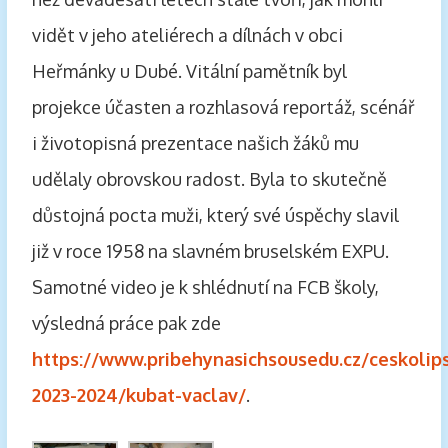
vidět v jeho ateliérech a dílnách v obci
Heřmánky u Dubé. Vitální pamětník byl
projekce účasten a rozhlasová reportáž, scénář
i životopisná prezentace našich žáků mu
udělaly obrovskou radost. Byla to skutečně
důstojná pocta muži, který své úspěchy slavil
již v roce 1958 na slavném bruselském EXPU.
Samotné video je k shlédnutí na FCB školy,
výsledná práce pak zde
https://www.pribehynasichsousedu.cz/ceskolip
2023-2024/kubat-vaclav/
.