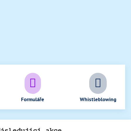


Formuláře
Whistleblowing
Následující akce