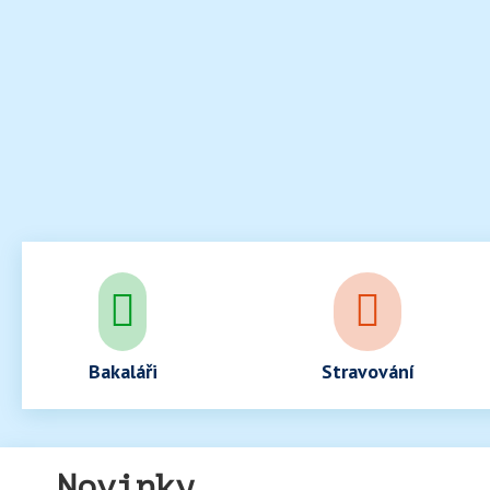


Bakaláři
Stravování
Novinky