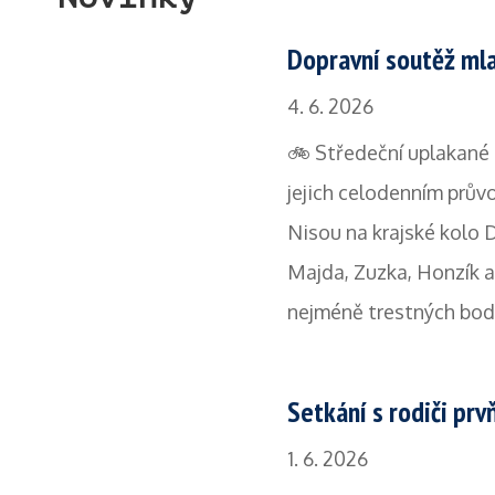
Dopravní soutěž mla
4. 6. 2026
🚲 Středeční uplakané p
jejich celodenním prův
Nisou na krajské kolo 
Majda, Zuzka, Honzík a 
nejméně trestných bodů
Setkání s rodiči pr
1. 6. 2026