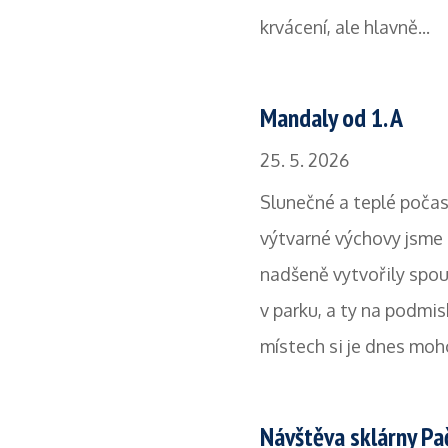
krvácení, ale hlavně...
Mandaly od 1. A
25. 5. 2026
Slunečné a teplé počasí
výtvarné výchovy jsme t
nadšeně vytvořily spo
v parku, a ty na podmi
místech si je dnes moho
Návštěva sklárny Pa