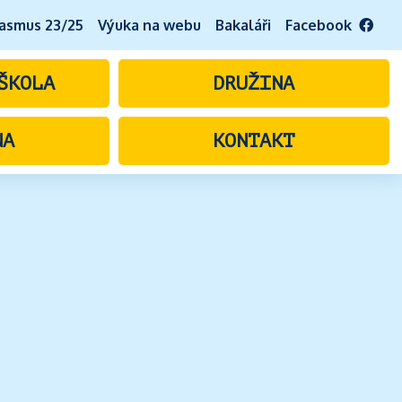
asmus 23/25
Výuka na webu
Bakaláři
Facebook
ŠKOLA
DRUŽINA
NA
KONTAKT