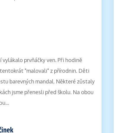
 vylákalo prvňáčky ven. Při hodině
entokrát "malovali" z přírodnin. Děti
ustu barevných mandal. Některé zůstaly
skách jsme přenesli před školu. Na obou
u...
činek