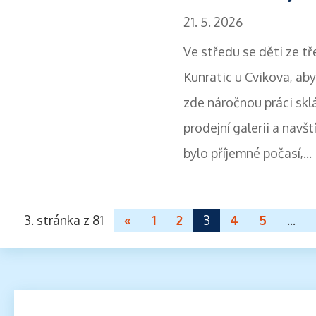
21. 5. 2026
Ve středu se děti ze tř
Kunratic u Cvikova, aby
zde náročnou práci sklář
prodejní galerii a navšt
bylo příjemné počasí,...
3. stránka z 81
«
1
2
3
4
5
...