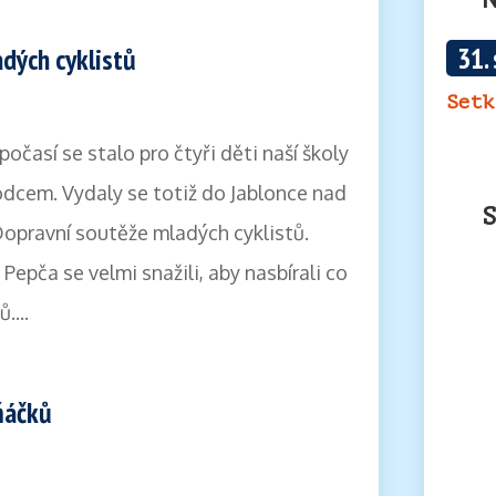
31.
dých cyklistů
Setk
očasí se stalo pro čtyři děti naší školy
odcem. Vydaly se totiž do Jablonce nad
Dopravní soutěže mladých cyklistů.
Pepča se velmi snažili, aby nasbírali co
....
vňáčků