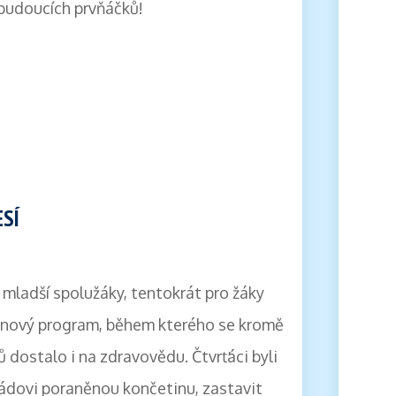
budoucích prvňáčků!
ESÍ
é mladší spolužáky, tentokrát pro žáky
dinový program, během kterého se kromě
íků dostalo i na zdravovědu. Čtvrťáci byli
ádovi poraněnou končetinu, zastavit