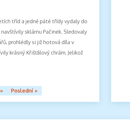
etích tříd a jedné páté třídy vydaly do
 navštívily sklárnu Pačinek. Sledovaly
ů, prohlédly si již hotová díla v
ívily krásný Křišťálový chrám. Jelikož
»
Poslední »