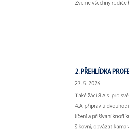
Zveme všechny rodiče 
2. PŘEHLÍDKA PROF
27. 5. 2026
Také žáci 8.A si pro sv
4.A, připravili dvouho
líčení a přišívání knofl
šikovní, obvázat kamar