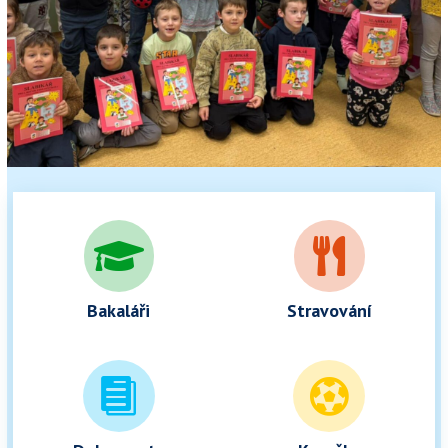


Bakaláři
Stravování

