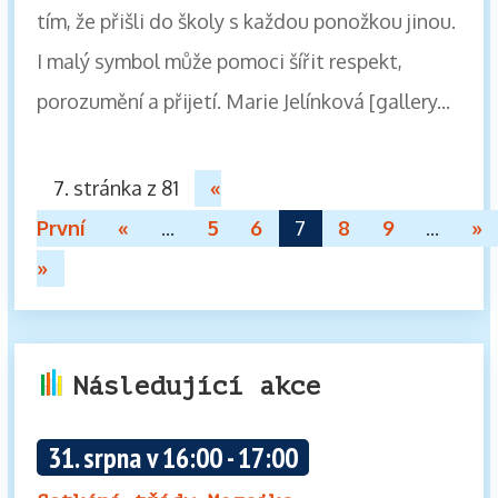
tím, že přišli do školy s každou ponožkou jinou.
I malý symbol může pomoci šířit respekt,
porozumění a přijetí. Marie Jelínková [gallery...
7. stránka z 81
«
První
«
...
5
6
7
8
9
...
»
»
Následující akce
31. srpna v 16:00
-
17:00