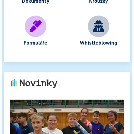
Dokumenty
Kroužky


Formuláře
Whistleblowing
Novinky