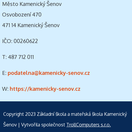
Město Kamenický Šenov
Osvobození 470
471 14 Kamenický Šenov
IČO: 00260622
T: 487 712 011
E:
podatelna@kamenicky-senov.cz
W:
https://kamenicky-senov.cz
Copyright 2023
Základní škola a mateřská škola Kamenický
Šenov
| Vytvořila společnost
TrollComputers s.r.o.