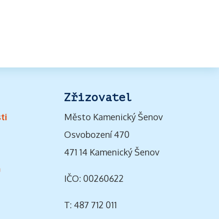
Zřizovatel
ti
Město Kamenický Šenov
Osvobození 470
471 14 Kamenický Šenov
ů
IČO: 00260622
T: 487 712 011