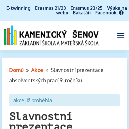
E-twinning
Erasmus 21/23
Erasmus 23/25
Výuka na
webu
Bakaláři
Facebook
Domů
Akce
Slavnostní prezentace
9
9
absolventských prací 9. ročníku
akce již proběhla.
Slavnostní
prezentace