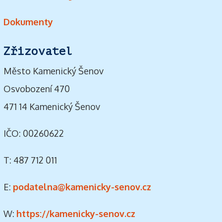
Dokumenty
Zřizovatel
Město Kamenický Šenov
Osvobození 470
471 14 Kamenický Šenov
IČO: 00260622
T: 487 712 011
E:
podatelna@kamenicky-senov.cz
W:
https://kamenicky-senov.cz