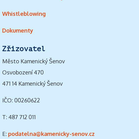
Whistleblowing
Dokumenty
Zřizovatel
Město Kamenický Šenov
Osvobození 470
471 14 Kamenický Šenov
IČO: 00260622
T: 487 712 011
E:
podatelna@kamenicky-senov.cz