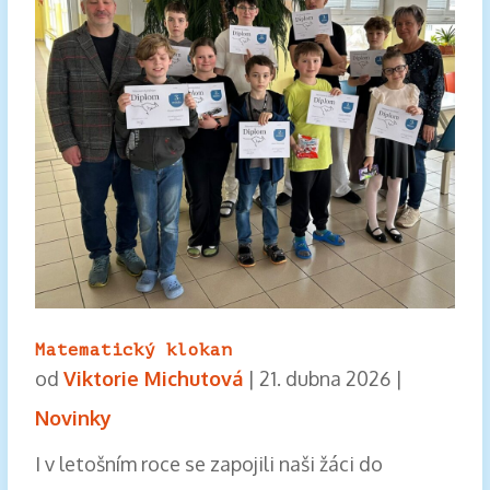
Matematický klokan
od
Viktorie Michutová
|
21. dubna 2026
|
Novinky
I v letošním roce se zapojili naši žáci do