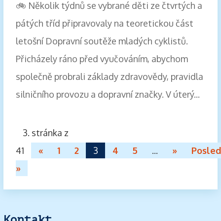
🚲 Několik týdnů se vybrané děti ze čtvrtých a
pátých tříd připravovaly na teoretickou část
letošní Dopravní soutěže mladých cyklistů.
Přicházely ráno před vyučováním, abychom
společně probrali základy zdravovědy, pravidla
silničního provozu a dopravní značky. V úterý...
3. stránka z
41
«
1
2
3
4
5
...
»
Posled
»
Kontakt