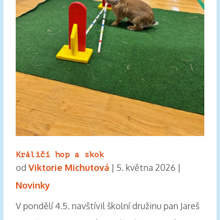
Králičí hop a skok
od
Viktorie Michutová
|
5. května 2026
|
Novinky
V pondělí 4.5. navštívil školní družinu pan Jareš