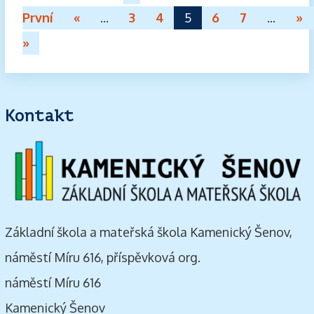
První
«
...
3
4
5
6
7
...
»
»
Kontakt
Základní škola a mateřská škola Kamenický Šenov,
náměstí Míru 616, příspěvková org.
náměstí Míru 616
Kamenický Šenov