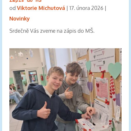
Zápis do MŠ
od
Viktorie Michutová
|
17. února 2026
|
Novinky
Srdečně Vás zveme na zápis do MŠ.