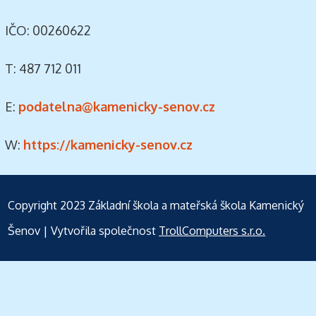
IČO: 00260622
T: 487 712 011
E:
podatelna@kamenicky-senov.cz
W:
https://kamenicky-senov.cz
Copyright 2023
Základní škola a mateřská škola Kamenický
Šenov
| Vytvořila společnost
TrollComputers s.r.o.