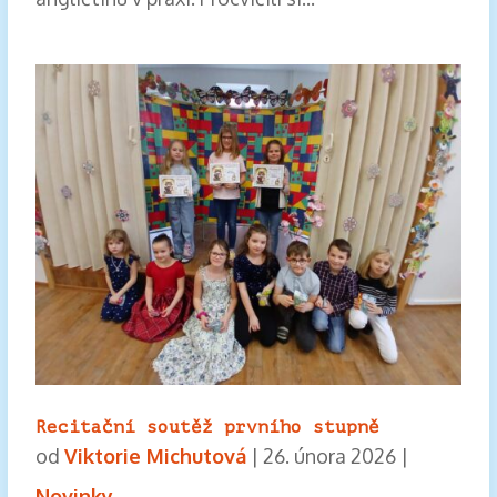
Recitační soutěž prvního stupně
od
Viktorie Michutová
|
26. února 2026
|
Novinky