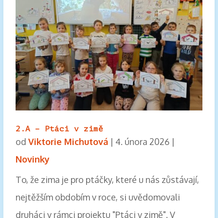
2.A – Ptáci v zimě
od
Viktorie Michutová
|
4. února 2026
|
Novinky
To, že zima je pro ptáčky, které u nás zůstávají,
nejtěžším obdobím v roce, si uvědomovali
druháci v rámci projektu "Ptáci v zimě". V