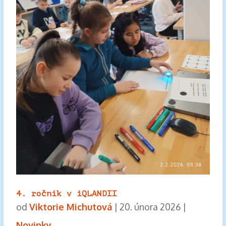
4. ročník v iQLANDII
od
Viktorie Michutová
|
20. února 2026
|
Novinky