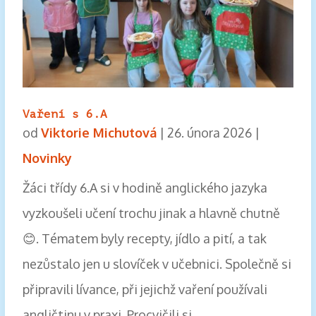
Vaření s 6.A
od
Viktorie Michutová
|
26. února 2026
|
Novinky
Žáci třídy 6.A si v hodině anglického jazyka
vyzkoušeli učení trochu jinak a hlavně chutně
😊. Tématem byly recepty, jídlo a pití, a tak
nezůstalo jen u slovíček v učebnici. Společně si
připravili lívance, při jejichž vaření používali
angličtinu v praxi. Procvičili si...