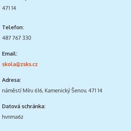
471 14
Telefon:
487 767 330
Email:
skola@zsks.cz
Adresa:
náměstí Míru 616, Kamenický Šenov, 471 14
Datová schránka:
hvnma6z