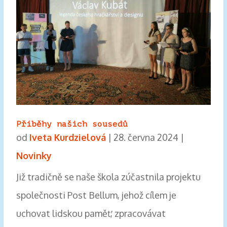
Příběhy našich sousedů
od
Iveta Kurdzielová
|
28. června 2024
|
Novinky
Již tradičně se naše škola zúčastnila projektu
společnosti Post Bellum, jehož cílem je
uchovat lidskou paměť, zpracovávat