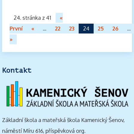
24. stránka z 41
«
První
«
...
22
23
24
25
26
...
»
Kontakt
Základní škola a mateřská škola Kamenický Šenov,
náměstí Míru 616, příspěvková org.