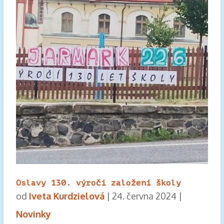
Oslavy 130. výročí založení školy
od
Iveta Kurdzielová
|
24. června 2024
|
Novinky