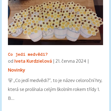
Co jedí medvědi?
od
Iveta Kurdzielová
|
21. června 2024
|
Novinky
🐻 „Co jedí medvědi?“, to je název celoroční hry,
která se prolínala celým školním rokem třídy 1.
B…