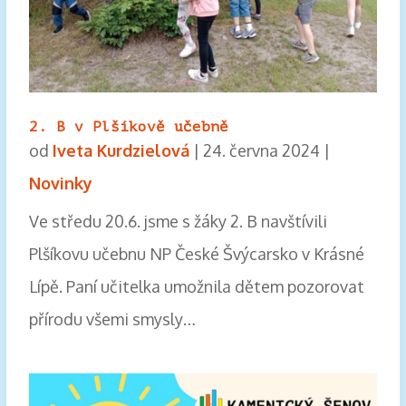
2. B v Plšíkově učebně
od
Iveta Kurdzielová
|
24. června 2024
|
Novinky
Ve středu 20.6. jsme s žáky 2. B navštívili
Plšíkovu učebnu NP České Švýcarsko v Krásné
Lípě. Paní učitelka umožnila dětem pozorovat
přírodu všemi smysly…