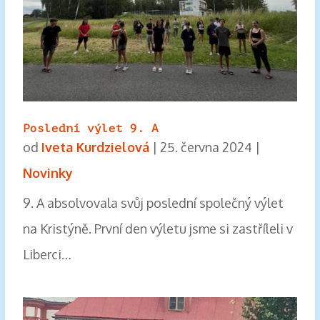
Poslední výlet 9. A
od
Iveta Kurdzielová
|
25. června 2024
|
Novinky
9. A absolvovala svůj poslední společný výlet
na Kristýně. První den výletu jsme si zastříleli v
Liberci…