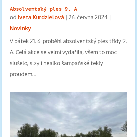
Absolventský ples 9. A
od
Iveta Kurdzielová
|
26. června 2024
|
Novinky
V pátek 21. 6. proběhl absolventský ples třídy 9.
A. Celá akce se velmi vydařila, všem to moc
slušelo, slzy i nealko šampaňské tekly
proudem…