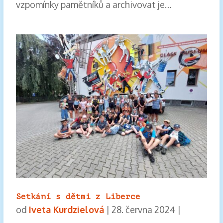
vzpomínky pamětníků a archivovat je…
Setkání s dětmi z Liberce
od
Iveta Kurdzielová
|
28. června 2024
|